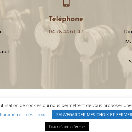

Téléphone
de
04 78 44 61 42
Dim
Ma
laud
S
'utilisation de cookies qui nous permettent de vous proposer une n
Paramétrer mes choix
SAUVEGARDER MES CHOIX ET FERME
TOURETTE |
Mentions légales
Tout refuser et fermer