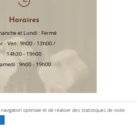

Horaires
anche et Lundi : Fermé
r - Ven : 9h00 - 13h00 /
14h30 - 19h00
amedi : 9h00 - 19h00
avigation optimale et de réaliser des statistiques de visite.
R