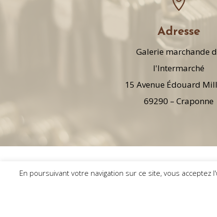

Adresse
Galerie marchande 
l'Intermarché
15 Avenue Édouard Mil
69290 – Craponne
En poursuivant votre navigation sur ce site, vous acceptez l
Réalisation
| © CORDONNERIE DE LA 